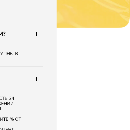
М?
ТУПНЫ В
СТЬ 24
ЖЕНИИ.
.
ИТЕ % ОТ
Х
ОЦЕНТ